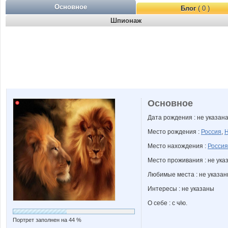
Основное
Блог
( 0 )
Шпионаж
Основное
Дата рождения : не указан
Место рождения :
Россия
,
Н
Место нахождения :
Россия
Место проживания : не ука
Любимые места : не указа
Интересы : не указаны
О себе : с ч/ю.
Портрет заполнен на 44 %