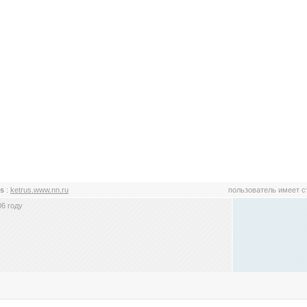
us
:
ketrus.www.nn.ru
пользователь имеет 
6 году