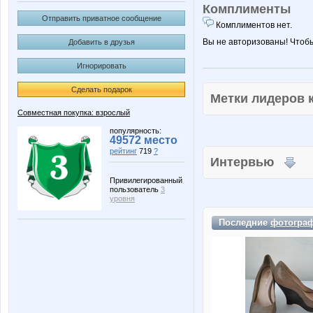
Комплименты
Отправить приватное сообщение
Комплиментов нет.
Вы не авторизованы! Чтоб
Добавить в друзья
Игнорировать
Сделать подарок
Метки лидеров
Совместная покупка: взрослый
популярность:
49572 место
рейтинг
719
?
Интервью
Привилегированный
пользователь
3
уровня
Последние
фотогра