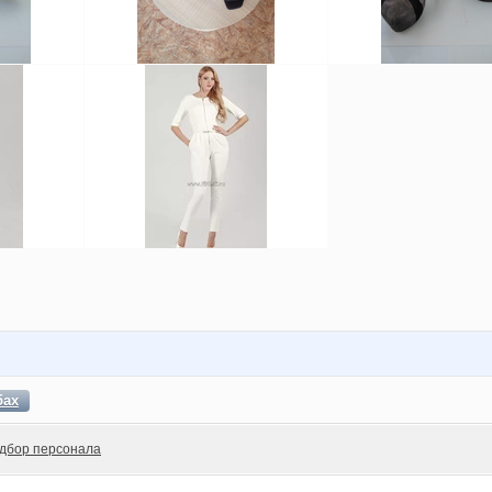
бах
дбор персонала