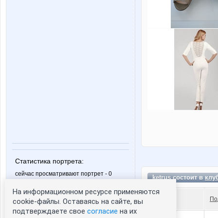
Статистика портрета:
сейчас просматривают портрет - 0
ketrus состоит в
клу
зарегистрированные пользователи
На информационном ресурсе применяются
посетившие портрет за 7 дней - 0
По
cookie-файлы. Оставаясь на сайте, вы
подтверждаете свое
согласие
на их